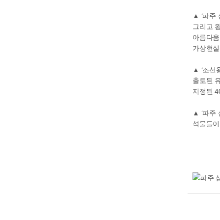
▲ ‘파주
그리고 왕
아름다움을
가상현실(
▲ ‘조선
출토된 
지정된 4
▲ ‘파주
석물들이