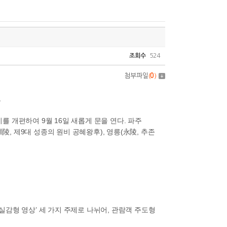
조회수
524
첨부파일
(
0
)
편
 개편하여 9월 16일 새롭게 문을 연다. 파주
陵, 제9대 성종의 원비 공혜왕후), 영릉(永陵, 추존
 실감형 영상’ 세 가지 주제로 나뉘어, 관람객 주도형