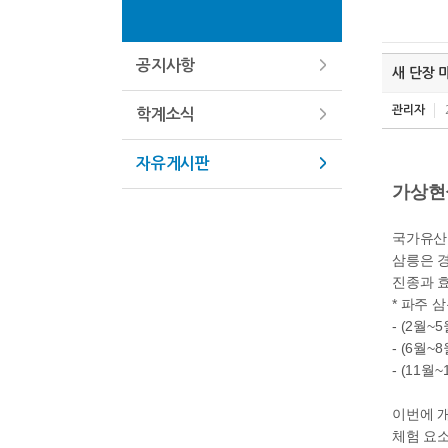
공지사항
새 단장 
관리자
학계소식
자유게시판
가상현
국가유산청
삼릉은 경
진종과 
* 파주 
- (2월~
- (6월~
- (11월
이번에 개
체험 요