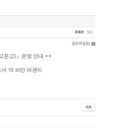
조회수
368
첨부파일
(
0
)
고문고
』운영 안내
)
**
도서 약
10
만 여권이
목록