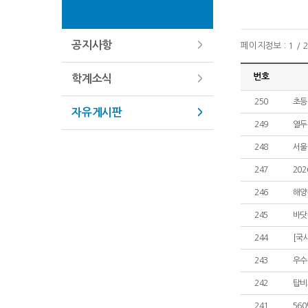
공지사항
페이지정보 : 1 / 
번호
학계소식
250
초등
자유게시판
249
열두
248
서울 
247
20
246
해양
245
바닷
244
[국
243
우수
242
탑비
241
56