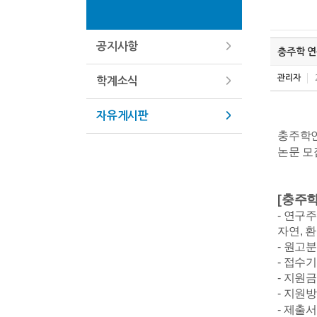
공지사항
충주학 연
관리자
학계소식
자유게시판
충주학연
논문 모
[충주학
- 연구주
자연, 
- 원고분
- 접수기간 
- 지원금
- 지원
- 제출