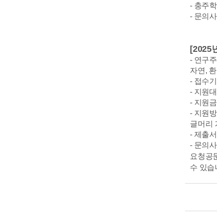
- 충주학
- 문의사항
[20
- 연구주
자연, 
- 접수기간 
- 지원
- 지원금
- 지원
글머리 
- 제출
- 문의사항
요청공문
수 있습