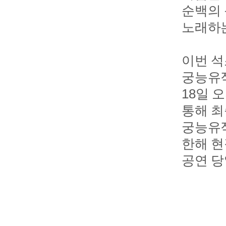
순백의 
노래하는
이번 석
궁능유적본
18일 
통해 최
궁능유적
한해 현
공연 당