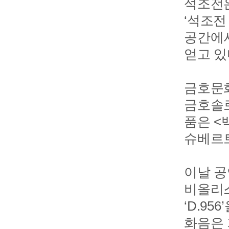
석조전은
‘석조전
공간에서
얻고 있
금호문화
금호솔로
품은 <
슈베르트
이날 공
비올리스
‘D.9
화음은 