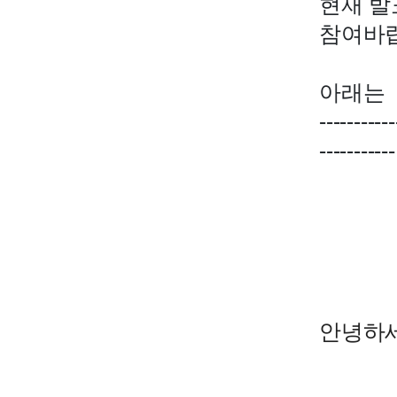
현재 발
참여바
아래는 
-----------
-----------
안녕하세