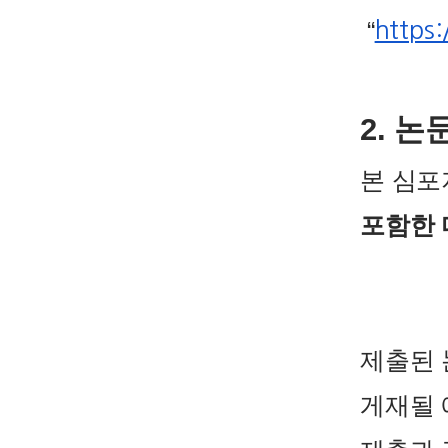
“
https:
2. 논
본 심
포함한 
제출된 논
게재될 