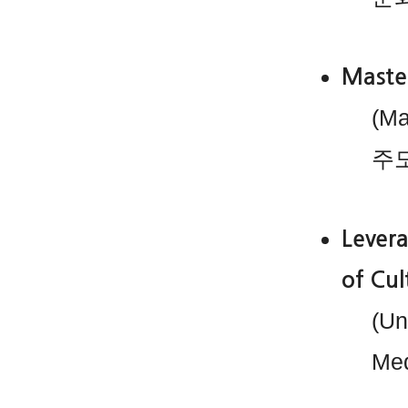
Maste
(Ma
주도
Levera
of Cul
(Un
Me