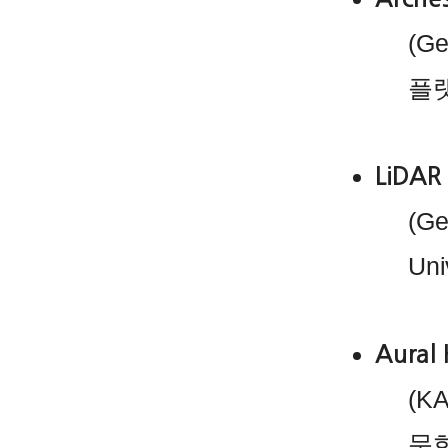
(G
플랫
LiDAR 
(Ge
Un
Aural 
(KA
문