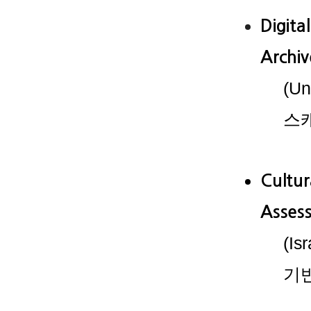
Digita
Archiv
(Un
스
Cultur
Asses
(Is
기반