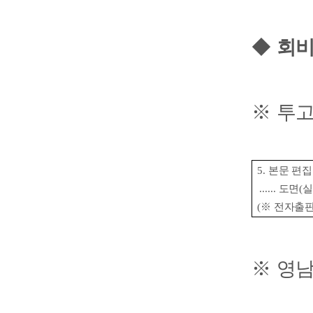
◆
회비
※ 투고
5.
본문 편집
......
도면
(
(
※
전자출판
※ 영