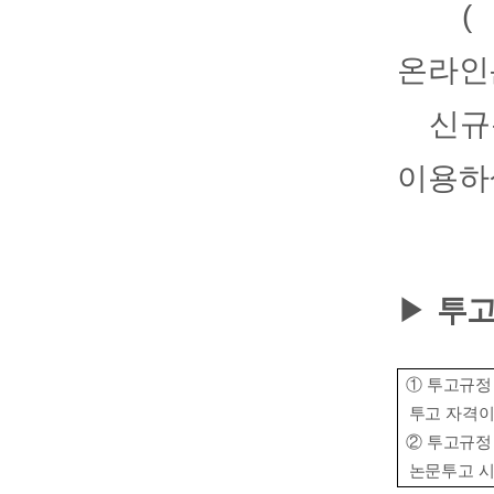
(
온라인
신규
이용하실
▶
투고
①
투고규
투고 자격
②
투고규
논문투고 