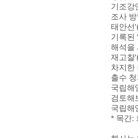
기조강연
조사 방
태안선’
기록된 
해석을 
재고찰’
차지한 
출수 청
국립해양
검토해보
국립해
* 목간