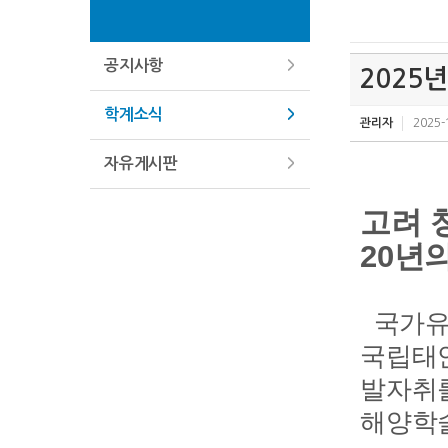
공지사항
2025
학계소식
관리자
2025-
자유게시판
고려 
20년
국가유산
국립태안
발자취를
해양학