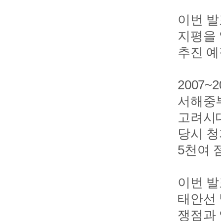
이번 발
지평을 
추진 예
2007
서해중부
고려시대
당시 청
5천여 
이번 발
태안선 
쟁점과 