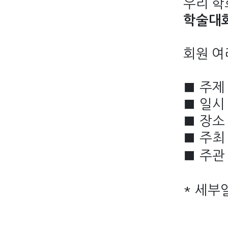
우리 학
학술대
회원 여
■
주
■
일
■
장
■
주
■
주
*
세부