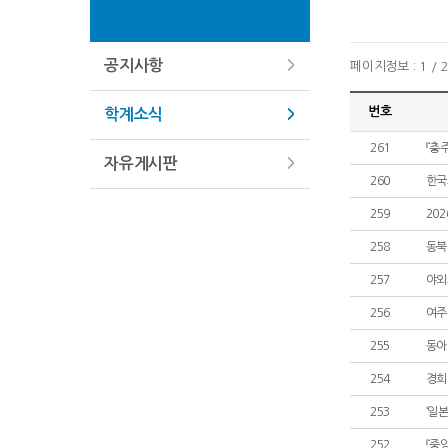
공지사항
페이지정보 : 1 / 
번호
학계소식
261
『충주
자유게시판
260
한국
259
20
258
동북
257
야외
256
여주 
255
동아
254
경희
253
‘일
252
『중