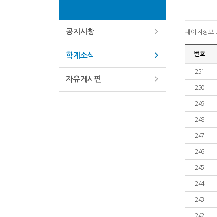
공지사항
페이지정보 : 
번호
학계소식
251
자유게시판
250
249
248
247
246
245
244
243
242