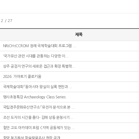
2 / 27
제목
NRICH-ICCROM 정례 국제학술대회 프로그램 ...
'국가유산 관련 시대를 관통하는 다양한 이...
상주 공검지 연구의 새로운 접근과 확장 특별학...
2026. 가야토기 콜로키움
국제학술대회 「동아시아 왕실의 실록 편찬과 ...
명사초청특강 Archaeology Class Series
국립경주문화유산연구소 「유전자 분석으로 본 ...
조선 도자의 시간을 품다- 김해 상동 분청사기...
함안 고도 아카데미 포럼 <지역 공동체가 잇는 ...
함양 척지토성 학술발굴조사 현장 공개