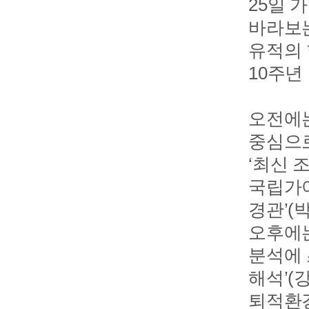
25일 
바라보는
유적의 
10주년
오전에는
중심으로
‘최신 
국립가야
경관’(
오후에는
분석에 
해석’(
퇴적환경