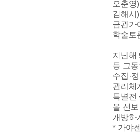
오춘영)
김해시)
금관가야
학술토론
지난해 
등 그동
수집·정
관리체계
특별전 <
을 선보
개방하게
* 가야센