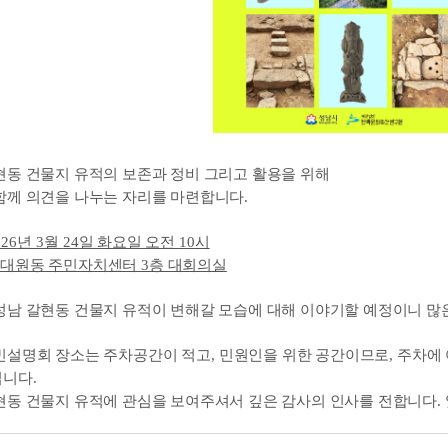
현동 건물지 유적의 보존과 정비 그리고 활용을 위해
함께 의견을 나누는 자리를 마련합니다.
026
년
3
월
24
일 화요일 오전
10
시
대원동 주민자치센터
3
층 대회의실
성남 갈현동 건물지 유적이 변해갈 모습에 대해 이야기할 예정이니 많
민설명회 장소는 주차공간이 적고
,
민원인을 위한 공간이므로
,
주차에
립니다
.
현동 건물지 유적에 관심을 보여주셔서 깊은 감사의 인사를 전합니다
.