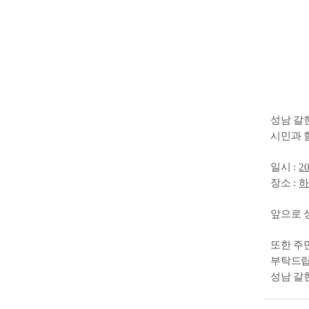
성남 갈
시민과 
일시
:
2
장소
:
하
앞으로 
또한 주
부탁드
성남 갈