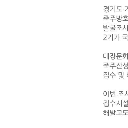
경기도 
죽주방호
발굴조사
2기가 
매장문화
죽주산성
집수 및
이번 조
집수시설
해발고도