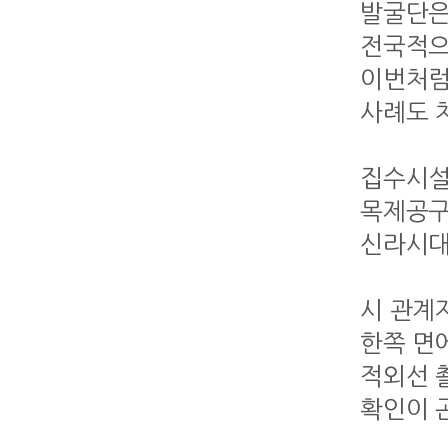
발굴단은
전국적으
이번처럼
사례도 
집수시설
목제공구
신라시대
시 관계자
한쪽 면에
적외선 
확인이 