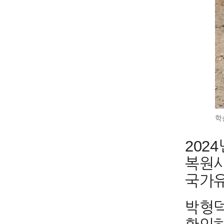
학
202
복원사
국가유
박형덕