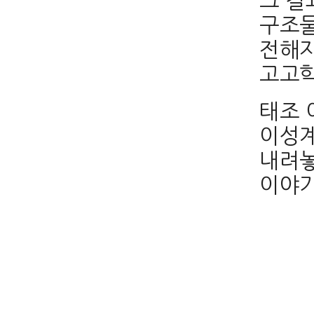
그 결
구조물
전해지
고고학
태조 
이성계
내려놓
이야기