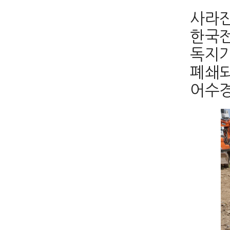
사라진
한국전
독지가
폐쇄되
어수경