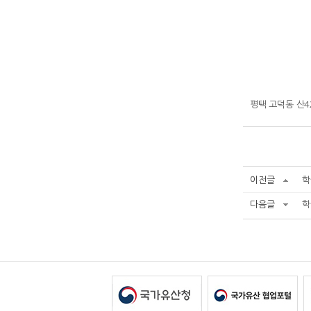
평택 고덕동 산4
이전글
학
다음글
학