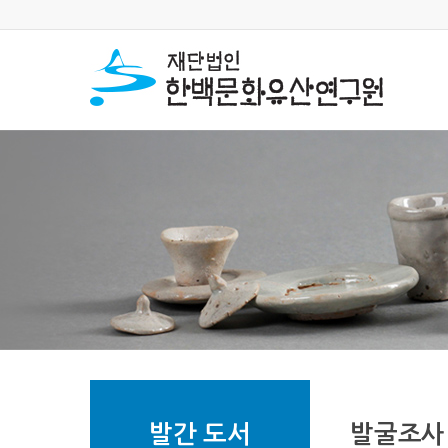
발간 도서
발굴조사