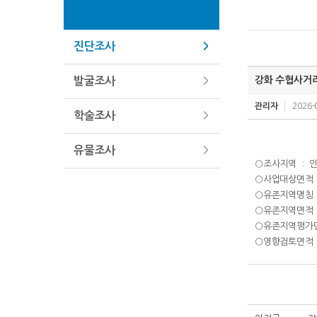
진단조사
강화 수협사거
발굴조사
관리자
2026-
학술조사
유물조사
○조사지역 : 
○사업대상면적 :
○유존지역명칭 
○유존지역면적 : 
○유존지역평가면
○영향검토면적 :