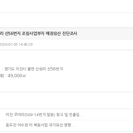
리 산56번지 조림사업부지 매장유산 진단조사
2026-01-05 14:46:29
:
56
역
경기도 이천시 율면 산성리 산
번지
범위
: 49,000
㎡
이천 주미리(589-14번지 일원) 창고 및 진출입...
동두천 어수정 터 복원사업 국가유산 영향...