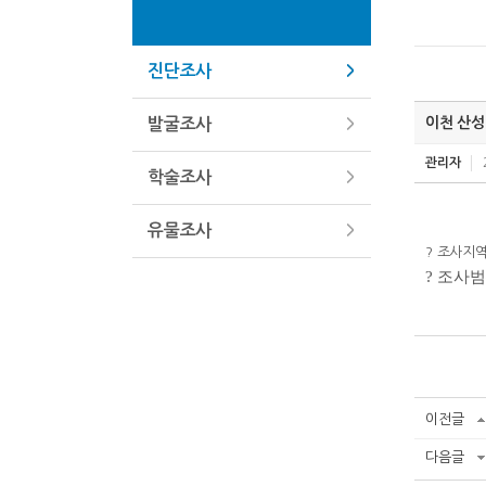
진단조사
이천 산성
발굴조사
관리자
학술조사
유물조사
?
조사지
?
조사
이전글
다음글