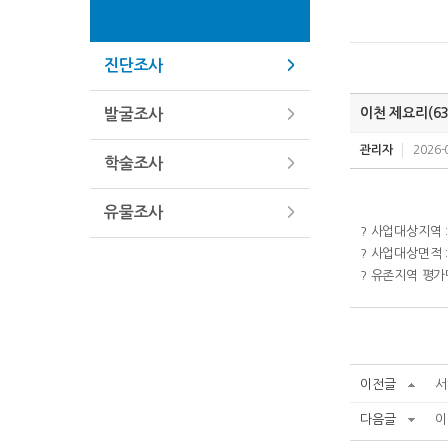
진단조사
이천 제요리(6
발굴조사
관리자
2026-
학술조사
유물조사
? 사업대상지역 
? 사업대상면적 :
? 유존지역 평가면
이전글
서
다음글
이