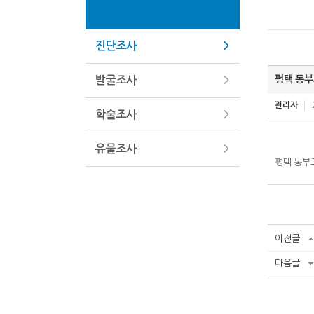
진단조사
평택 동
발굴조사
관리자
학술조사
유물조사
평택 동부
이전글
다음글