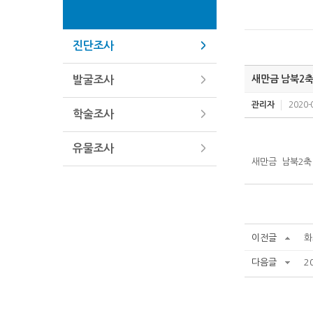
진단조사
새만금 남북2축
발굴조사
관리자
2020-
학술조사
유물조사
새만금 남북2축
이전글
화
다음글
2