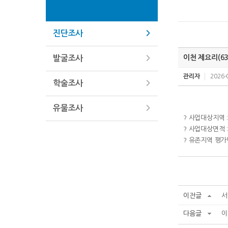
진단조사
이천 제요리(6
발굴조사
관리자
2026-
학술조사
유물조사
? 사업대상지역 
? 사업대상면적 :
? 유존지역 평가면
이전글
서
다음글
이