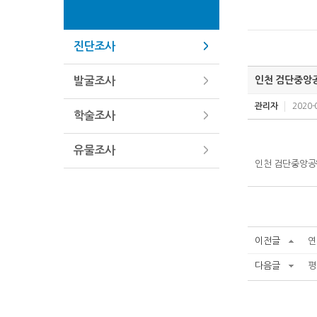
진단조사
인천 검단중앙
발굴조사
관리자
2020-
학술조사
유물조사
인천 검단중앙공
이전글
연
다음글
평