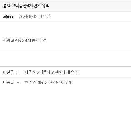
평택 고덕동산421번지 유적
admin
2024-10-18 11:11:53
평택 고덕동산421번지 유적
이전글
파주 임진나루와 임진진터 내 유적
다음글
여주 상거동 산12-1번지 유적