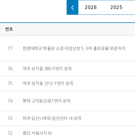
2007
2006
2005
2026
2025
번호
77
한양대학교 박물관 소장 이성산성 5, 6차 출토유물 보존처리
76
여주 상거동 380-5번지 유적
75
여주 상거동 산12-1번지 유적
74
평택 고덕동산421번지 유적
73
파주 임진나루와 임진진터 내 유적
72
용인 서봉사지 Ⅳ