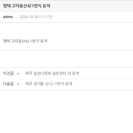
평택 고덕동산421번지 유적
admin
2024-10-18 11:11:53
평택 고덕동산421번지 유적
이전글
파주 임진나루와 임진진터 내 유적
다음글
여주 상거동 산12-1번지 유적