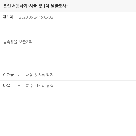
용인 서봉사지-시굴 및 1차 발굴조사-
관리자
2020-06-24 15:05:32
금속유물 보존처리
이전글
서울 원지동 원지
다음글
여주 계산리 유적