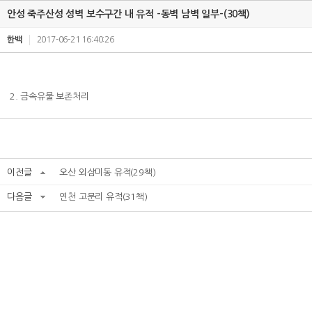
안성 죽주산성 성벽 보수구간 내 유적 -동벽 남벽 일부-(30책)
한백
2017-06-21 16:40:26
2. 금속유물 보존처리
이전글
오산 외삼미동 유적(29책)
다음글
연천 고문리 유적(31책)